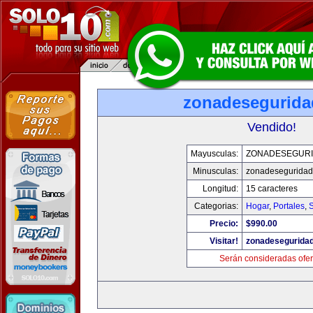
zonadesegurid
Vendido!
Mayusculas:
ZONADESEGUR
Minusculas:
zonadesegurida
Longitud:
15 caracteres
Categorias:
Hogar
,
Portales
,
Precio:
$990.00
Visitar!
zonadesegurida
Serán consideradas ofer