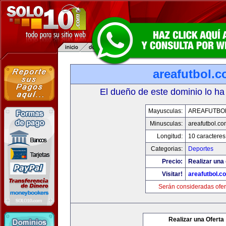
areafutbol.
El dueño de este dominio lo ha
Mayusculas:
AREAFUTBO
Minusculas:
areafutbol.co
Longitud:
10 caracteres
Categorias:
Deportes
Precio:
Realizar una 
Visitar!
areafutbol.c
Serán consideradas ofer
Realizar una Oferta