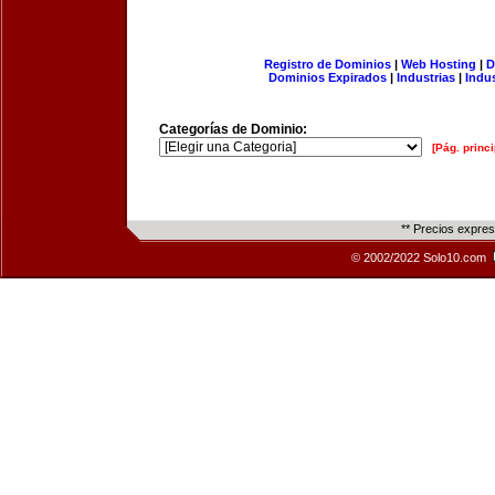
Registro de Dominios
|
Web Hosting
|
D
Dominios Expirados
|
Industrias
|
Indu
Categorías de Dominio:
[Pág. princi
** Precios expre
© 2002/2022 Solo10.com