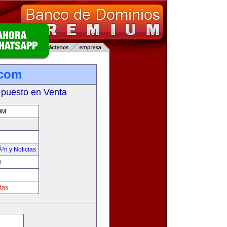
.com
 puesto en Venta
OM
Ã³n y Noticias
!
tas