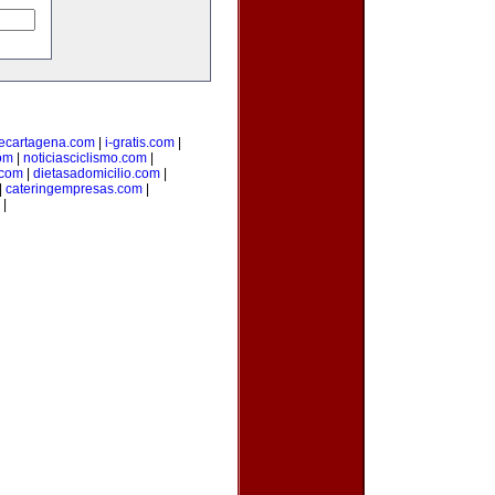
ecartagena.com
|
i-gratis.com
|
om
|
noticiasciclismo.com
|
.com
|
dietasadomicilio.com
|
|
cateringempresas.com
|
|