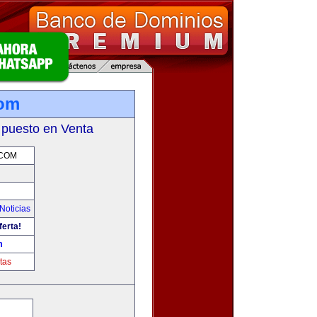
com
 puesto en Venta
.COM
Noticias
ferta!
m
tas