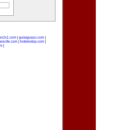
on2x1.com
|
guiaiguazu.com
|
arecife.com
|
hotelestop.com
|
om
|