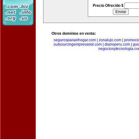
Precio Ofrecido $
Otros dominios en venta:
segurosparaelhogar.com
|
zonalujo.com
|
promoci
outsourcingempresarial.com
|
diarioperu.com
|
gui
negociosytecnologia.c