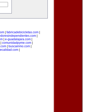
com
|
fabricadebicicletas.com
|
doresindependientes.com
|
om
|
e-guadalajara.com
|
|
comunidadpyme.com
|
s.com
|
buscainmo.com
|
ecalidad.com
|