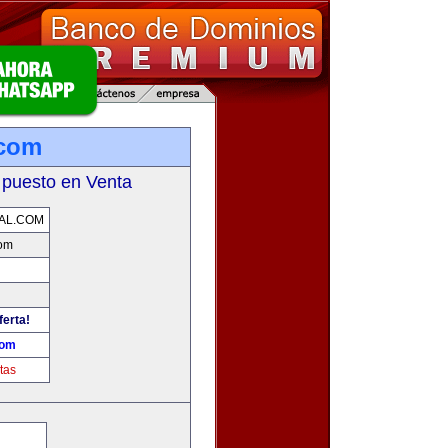
.com
 puesto en Venta
AL.COM
com
ferta!
com
tas