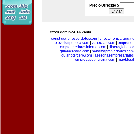
Precio Ofrecido $
Otros dominios en venta:
construccionescordoba.com
|
directorionicaragua.
televisionpublica.com
|
venecitas.com
|
emprende
emprendedoresinternet.com
|
dineroglobal.c
guiamercado.com
|
panamapropiedades.com
guiariotercero.com
|
asesoriasempresariale
empresapublicitaria.com
|
mueblesd