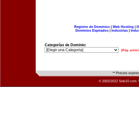
Registro de Dominios
|
Web Hosting
|
D
Dominios Expirados
|
Industrias
|
Indu
Categorías de Dominio:
[Pág. princi
** Precios expre
© 2002/2022 Solo10.com