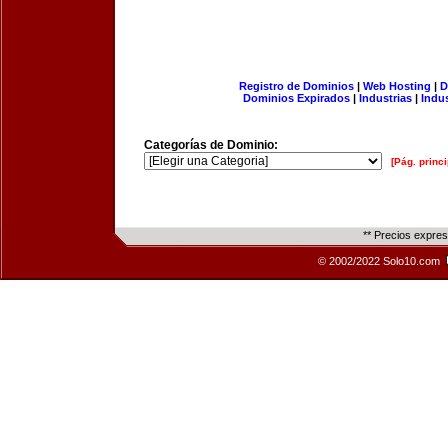
Registro de Dominios
|
Web Hosting
|
D
Dominios Expirados
|
Industrias
|
Indu
Categorías de Dominio:
[Pág. princi
** Precios expre
© 2002/2022 Solo10.com