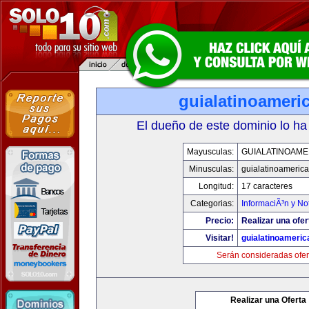
guialatinoameri
El dueño de este dominio lo ha
Mayusculas:
GUIALATINOAME
Minusculas:
guialatinoameric
Longitud:
17 caracteres
Categorias:
InformaciÃ³n y Not
Precio:
Realizar una ofer
Visitar!
guialatinoameri
Serán consideradas ofer
Realizar una Oferta